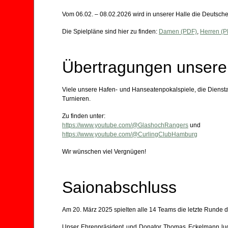
Vom 06.02. – 08.02.2026 wird in unserer Halle die Deutsc
Die Spielpläne sind hier zu finden:
Damen (PDF)
,
Herren (P
Übertragungen unserer
Viele unsere Hafen- und Hanseatenpokalspiele, die Diensta
Turnieren.
Zu finden unter:
https://www.youtube.com/@GlashochRangers
und
https://www.youtube.com/@CurlingClubHamburg
Wir wünschen viel Vergnügen!
Saionabschluss
Am 20. März 2025 spielten alle 14 Teams die letzte Runde
Unser Ehrenpräsident und Donator Thomas Eckelmann lud a