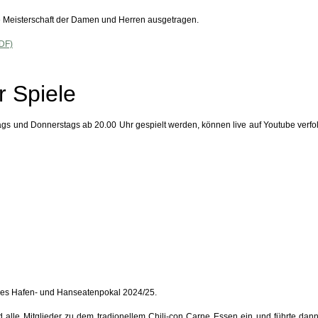
he Meisterschaft der Damen und Herren ausgetragen.
DF)
 Spiele
gs und Donnerstags ab 20.00 Uhr gespielt werden, können live auf Youtube verfo
 des Hafen- und Hanseatenpokal 2024/25.
lle Mitglieder zu dem tradionellem Chili-con Carne Essen ein und führte dann