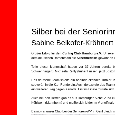
Silber bei der Senior
Sabine Belkofer-Kröhnert 
Großer Erfolg für den
Curling Club Hamburg e.V.
: Unsere
dem deutschen Damenteam die
Silbermedaille
gewonnen u
Teile dieser Mannschaft haben vor 37 Jahren bereits b
Schwenningen), Michaela Reilly (früher Füssen, jetzt Bost
Das deutsche Team spielte ein beeindruckendes Turnier. I
souverän in die K.o.-Runde ein. Auch dort zeigte das Team 
ein weiterer Sieg gegen Kanada. Erst im Finale musste sich
Auch bei den Herren gab es aus Hamburger Sicht Grund z
Kühlwein (Mannheim) und mußte sich leider im Viertelfina
Damit war unser Club bei der Senioren-WM in Genf gleich me