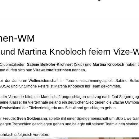
innen-WM
und Martina Knobloch feiern Vize-We
 Clubmitglieder
Sabine Belkofer-Kröhnert
(Skip) und
Martina Knobloch
haben b
nd dürfen sich nun
Vizeweltmeisterinnen
nennen.
ei der Junioren-Weltmeisterschaft in Toronto zusammengespielt: Sabine Belk
on/USA) und für Simone Peters ist Martina Knobloch ins Team gekommen.
n der Vorrunde blieb die Mannschaft ungeschlagen und zog nach fünf Siegen gege
seine Klasse: Im Viertelfinale gelang ein deutlicher Sieg gegen die 2fache Olympi
 Deutschland der Titelverteidigerin aus Schottland geschlagen geben.
ur Freude:
Sven Goldemann
, spielte mit einer Spielgemeinschaft um Skip Uwe Sa
le gegen Tschechien geschlagen geben und belegte mit seinem Team einen starke
hrfach erfolgreich vertreten.