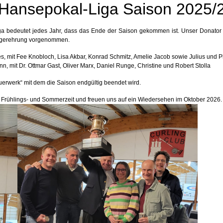
 Hansepokal-Liga Saison 2025/
iga bedeutet jedes Jahr, dass das Ende der Saison gekommen ist. Unser Donator
iegerehrung vorgenommen.
, mit Fee Knobloch, Lisa Akbar, Konrad Schmitz, Amelie Jacob sowie Julius und Ph
 mit Dr. Ottmar Gast, Oliver Marx, Daniel Runge, Christine und Robert Stolla
uerwerk“ mit dem die Saison endgültig beendet wird.
Frühlings- und Sommerzeit und freuen uns auf ein Wiedersehen im Oktober 2026.