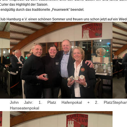
Curler das Highlight der Saison.
endgültig durch das traditionelle „Feuerwerk“ beendet.
Club Hamburg e.V. einen schönen Sommer und freuen uns schon jetzt auf ein Wie
John Jahr: 1. Platz Hafenpokal + 2. Platz
Stephan
Hanseatenpokal